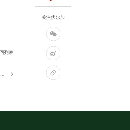
关注伏尔加
回列表
帆落处，见文明——董宇辉与伏尔加的时光对谈