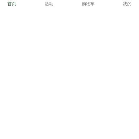
这诱人的俄罗斯大串，看着就是一个“香”
首页
活动
购物车
我的